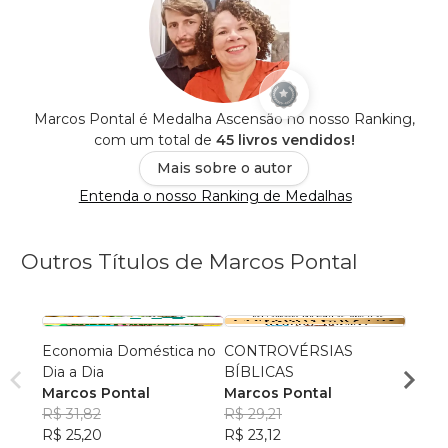
Marcos Pontal é Medalha Ascensão no nosso Ranking,
com um total de
45 livros vendidos!
Mais sobre o autor
Entenda o nosso Ranking de Medalhas
Outros Títulos de Marcos Pontal
Economia Doméstica no
CONTROVÉRSIAS
A Res
Dia a Dia
BÍBLICAS
Marco
Marcos Pontal
Marcos Pontal
R$ 34
R$ 31,82
R$ 29,21
R$ 27
R$ 25,20
R$ 23,12