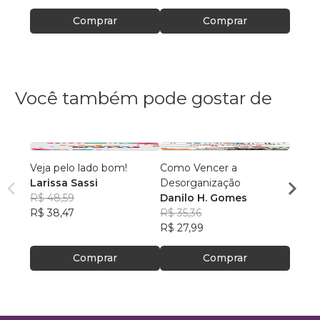
Comprar
Comprar
Você também pode gostar de
Veja pelo lado bom!
Como Vencer a
FILH
Larissa Sassi
Desorganização
LUAN
R$ 48,59
Danilo H. Gomes
LEMB
R$ 27
R$ 38,47
R$ 35,36
R$ 22
R$ 27,99
Comprar
Comprar