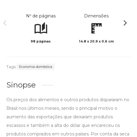
Nº de páginas
Dimensões
98 páginas
14.8 x 20.9 x 0.6 cm
Preto 
Tags:
Economia doméstica
Sinopse
Os preços dos alimentos e outros produtos dispararam no
Brasil nos últimos meses, sendo o principal motivo o
aumento das exportações que deixaram produtos
escassos e também a alta do dólar que encareceu os
produtos comprados em outros países. Por conta da seca