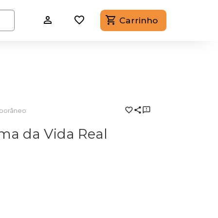
Carrinho
porâneo
a da Vida Real