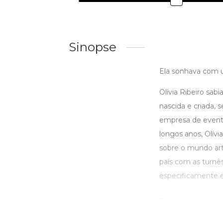
Sinopse
Ela sonhava com u
Olívia Ribeiro sa
nascida e criada,
empresa de evento
longos anos, Olívi
sobre o mundo artí
país com as turnê
especificamente e
...