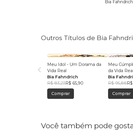
Bia Fahndric
Outros Títulos de Bia Fahndr
Meu Idol - Um Dorama da
Meu Cúmpli
Vida Real
da Vida Rea
Bia Fahndrich
Bia Fahndr
R$ 83,23
R$ 65,90
R$ 95,88
R$
Comprar
Comprar
Você também pode gosta