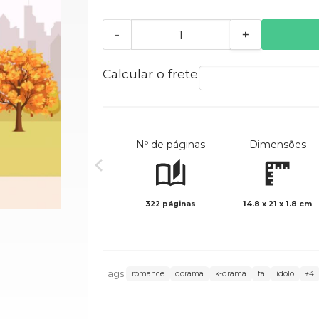
-
+
Calcular o frete
Nº de páginas
Dimensões
322 páginas
14.8 x 21 x 1.8 cm
Tags:
romance
dorama
k-drama
fã
ídolo
+4