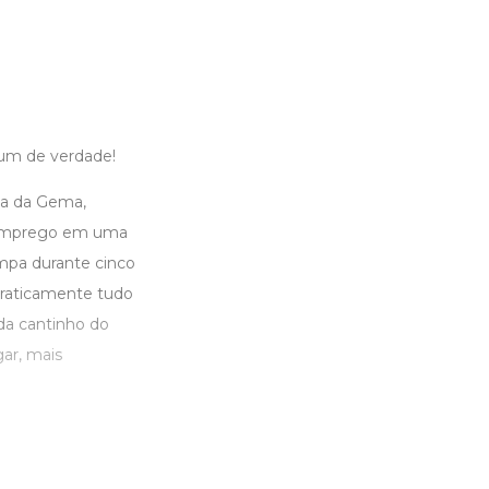
 um de verdade!
ca da Gema,
e emprego em uma
mpa durante cinco
 praticamente tudo
da cantinho do
ar, mais