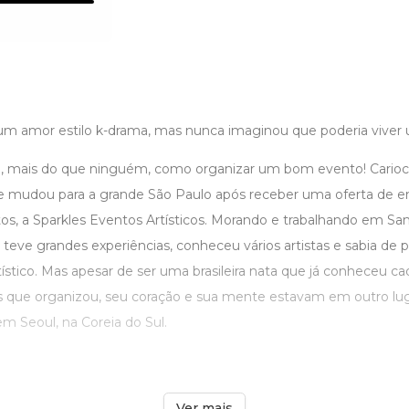
m amor estilo k-drama, mas nunca imaginou que poderia viver
bia, mais do que ninguém, como organizar um bom evento! Cario
 se mudou para a grande São Paulo após receber uma oferta d
s, a Sparkles Eventos Artísticos. Morando e trabalhando em Sa
a teve grandes experiências, conheceu vários artistas e sabia de
stico. Mas apesar de ser uma brasileira nata que já conheceu ca
s que organizou, seu coração e sua mente estavam em outro lug
m Seoul, na Coreia do Sul.
Ver mais