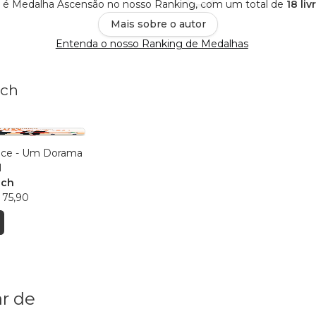
h é Medalha Ascensão no nosso Ranking, com um total de
18 li
Mais sobre o autor
Entenda o nosso Ranking de Medalhas
ich
ce - Um Dorama
l
ich
 75,90
r de