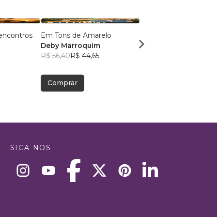
encontros
Em Tons de Amarelo
O Debulhar das Vagen
Deby Marroquim
Maurício de Souza
R$ 56,40
R$ 44,65
Fontoura
R$ 78,80
R$ 62,38
Comprar
Comprar
SIGA-NOS