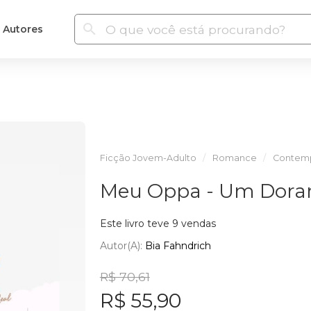
Autores
Ficção Jovem-Adulto
Romance
Contem
Meu Oppa - Um Doram
Este livro teve 9 vendas
Autor(a):
Bia Fahndrich
R$ 70,61
R$ 55,90