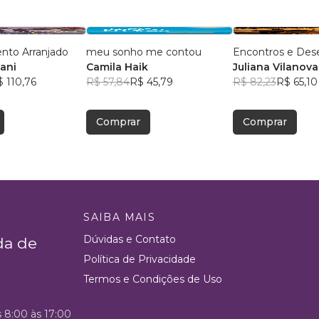
to Arranjado
meu sonho me contou
Encontros e Des
ani
Camila Haik
Juliana Vilanova
 110,76
R$ 57,84
R$ 45,79
R$ 82,23
R$ 65,10
Comprar
Comprar
SAIBA MAIS
Dúvidas e Contato
da de
Política de Privacidade
Termos e Condições de Uso
s 8:00 às 17:00