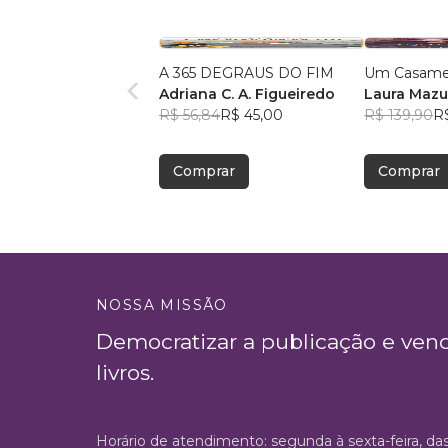
A 365 DEGRAUS DO FIM
Um Casamen
Adriana C. A. Figueiredo
Laura Mazu
R$ 56,84
R$ 45,00
R$ 139,90
R$
Comprar
Comprar
NOSSA MISSÃO
Democratizar a publicação e ven
livros.
Horário de atendimento: segunda à sexta-feira, da