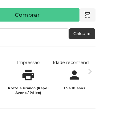
Comprar
Calcular
Impressão
Idade recomendada
Data de publicaç
Preto e Branco (Papel
13 a 18 anos
07/04/2025
Avena / Pólen)