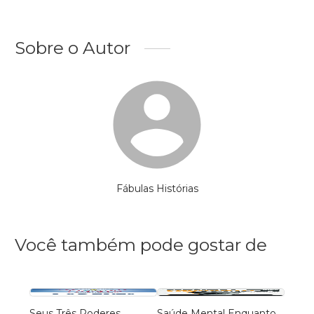
Sobre o Autor
Fábulas Histórias
Você também pode gostar de
Seus Três Poderes
Saúde Mental Enquanto
Dor, F