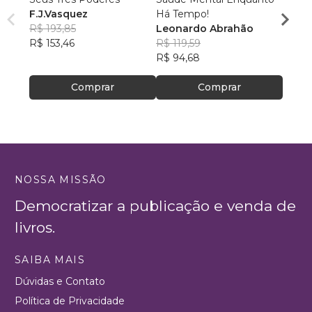
F.J.Vasquez
Há Tempo!
Cleit
R$ 193,85
Leonardo Abrahão
R$ 54
R$ 153,46
R$ 119,59
R$ 42
R$ 94,68
Comprar
Comprar
NOSSA MISSÃO
Democratizar a publicação e venda de
livros.
SAIBA MAIS
Dúvidas e Contato
Política de Privacidade