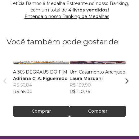
Letícia Ramos é Medalha Estreante no nosso Ranking,
com um total de
4 livros vendidos!
Entenda o nosso Ranking de Medalhas
Você também pode gostar de
A 365 DEGRAUS DO FIM
Um Casamento Arranjado
Fúria
Adriana C. A. Figueiredo
Laura Mazuani
Patri
R$ 56,84
R$ 139,90
R$ 69
R$ 45,00
R$ 110,76
R$ 54
Comprar
Comprar