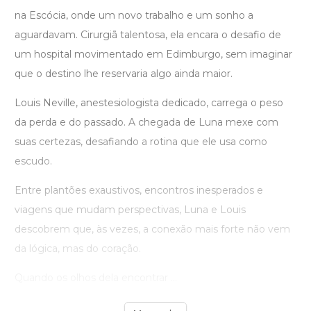
na Escócia, onde um novo trabalho e um sonho a
aguardavam. Cirurgiã talentosa, ela encara o desafio de
um hospital movimentado em Edimburgo, sem imaginar
que o destino lhe reservaria algo ainda maior.
Louis Neville, anestesiologista dedicado, carrega o peso
da perda e do passado. A chegada de Luna mexe com
suas certezas, desafiando a rotina que ele usa como
escudo.
Entre plantões exaustivos, encontros inesperados e
viagens que mudam perspectivas, Luna e Louis
descobrem que, às vezes, a conexão mais forte não vem
da lógica, mas do coração.
Quando os olhos dela encontrar ...