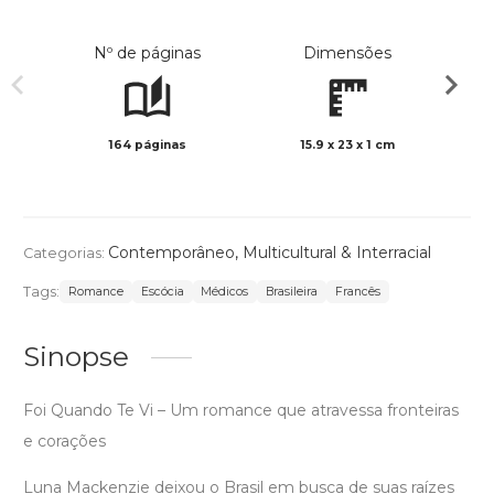
Nº de páginas
Dimensões
164 páginas
15.9 x 23 x 1 cm
Preto 
Contemporâneo
,
Multicultural & Interracial
Categorias:
Tags:
Romance
Escócia
Médicos
Brasileira
Francês
Sinopse
Foi Quando Te Vi – Um romance que atravessa fronteiras
e corações
Luna Mackenzie deixou o Brasil em busca de suas raízes