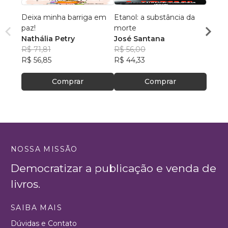
Deixa minha barriga em
Etanol: a substância da
A ali
paz!
morte
deseq
Nathália Petry
José Santana
meu p
Tatia
R$ 71,81
R$ 56,00
R$ 56
R$ 56,85
R$ 44,33
R$ 44
Comprar
Comprar
NOSSA MISSÃO
Democratizar a publicação e venda de
livros.
SAIBA MAIS
Dúvidas e Contato