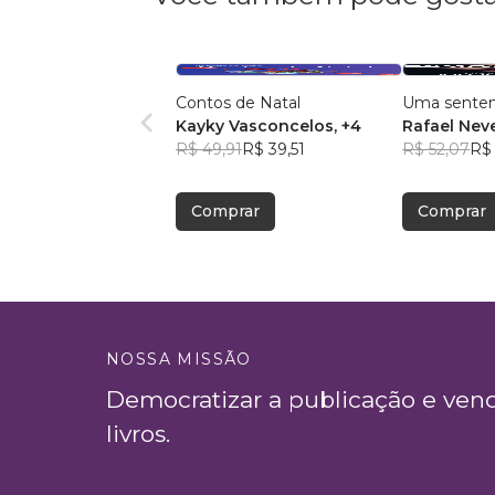
Contos de Natal
Uma senten
Kayky Vasconcelos
, +4
Rafael Nev
R$ 49,91
R$ 39,51
R$ 52,07
R$ 
Comprar
Comprar
NOSSA MISSÃO
Democratizar a publicação e ven
livros.