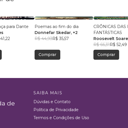
ça para Dante
Poemas ao fim do dia
CRÔNICAS DAS
es
Donnefar Skedar
, +2
FANTÁSTICAS
41,22
R$ 44,93
R$ 35,57
Roosevelt Soare
R$ 66,31
R$ 52,49
Comprar
Comprar
SAIBA MAIS
Dúvidas e Contato
da de
Política de Privacidade
Termos e Condições de Uso