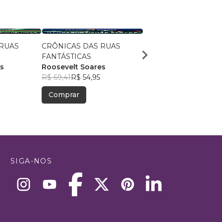
 RUAS
CRÔNICAS DAS RUAS
Príncipes Encantados
FANTÁSTICAS
Wagner Jales
s
Roosevelt Soares
R$ 51,24
R$ 40,56
R$ 69,41
R$ 54,95
Comprar
Comprar
SIGA-NOS