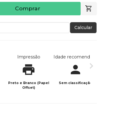
Comprar
Calcular
Impressão
Idade recomendada
Data de publicaç
Preto e Branco (Papel
Sem classificação
04/04/2025
Offset)