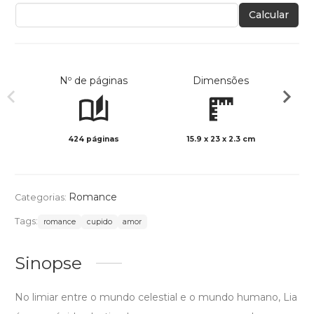
Calcular
Nº de páginas
Dimensões
424 páginas
15.9 x 23 x 2.3 cm
Preto 
Romance
Categorias:
Tags:
romance
cupido
amor
Sinopse
No limiar entre o mundo celestial e o mundo humano, Lia