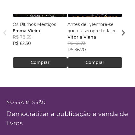
Os Últimos Mestiços
Antes de ir, lembre-se
RAÍZ
Emma Vieira
que eu sempre te falei
MINH
R$ 78,69
que seria amor
Vitoria Viana
Lu N
R$ 62,30
R$ 45,73
R$ 64
R$ 36,20
R$ 51,
Comprar
Comprar
NOSSA MISSÃO
Democratizar a publicação e venda de
livros.