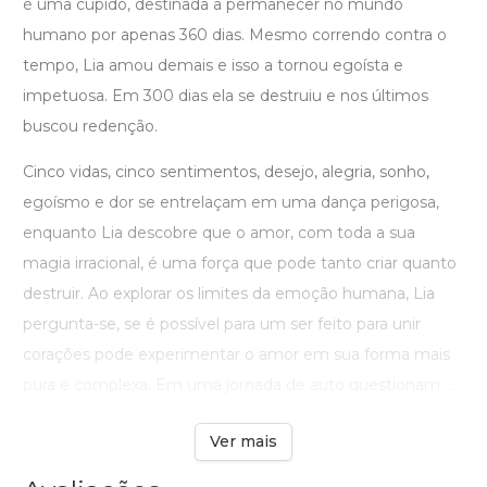
é uma cúpido, destinada a permanecer no mundo
humano por apenas 360 dias. Mesmo correndo contra o
tempo, Lia amou demais e isso a tornou egoísta e
impetuosa. Em 300 dias ela se destruiu e nos últimos
buscou redenção.
Cinco vidas, cinco sentimentos, desejo, alegria, sonho,
egoísmo e dor se entrelaçam em uma dança perigosa,
enquanto Lia descobre que o amor, com toda a sua
magia irracional, é uma força que pode tanto criar quanto
destruir. Ao explorar os limites da emoção humana, Lia
pergunta-se, se é possível para um ser feito para unir
corações pode experimentar o amor em sua forma mais
pura e complexa. Em uma jornada de auto questionam ...
Ver mais