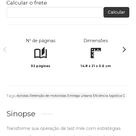
Calcular o frete
Calcular
Nº de páginas
Dimensões
92 páginas
14.8 x 21 x 0.6 cm
Preto 
Tags:
ento de motoristas Retenção de motoristas Entrega urbana Eficiência logística Operaçõe
Sinopse
Transforme sua operação de last mile com estratégias