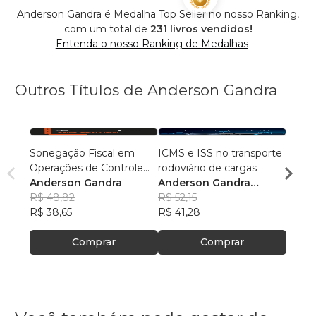
Anderson Gandra é Medalha Top Seller no nosso Ranking,
com um total de
231 livros vendidos!
Entenda o nosso Ranking de Medalhas
Outros Títulos de Anderson Gandra
Sonegação Fiscal em
ICMS e ISS no transporte
Depar
Operações de Controle
rodoviário de cargas
estra
de Divisas
Anderson Gandra
Anderson Gandra
Josél
R$ 48,82
Machado
R$ 52,15
R$ 47
R$ 38,65
R$ 41,28
R$ 37
Comprar
Comprar