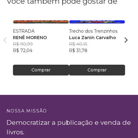
Você também pode gostar de
ESTRADA
Trecho dos Trenzinhos
Gestã
RENÊ MORENO
Luca Zanin Carvalho
Trans
R$ 90,99
R$ 40,15
Mauri
R$ 72,04
R$ 31,78
R$ 48
R$ 38
Comprar
Comprar
NOSSA MISSÃO
Democratizar a publicação e venda de
livros.