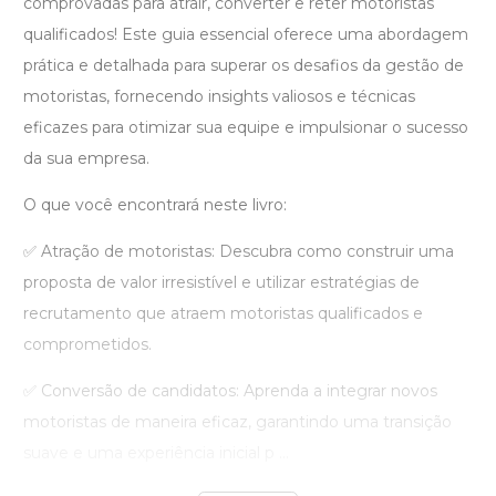
comprovadas para atrair, converter e reter motoristas
qualificados! Este guia essencial oferece uma abordagem
prática e detalhada para superar os desafios da gestão de
motoristas, fornecendo insights valiosos e técnicas
eficazes para otimizar sua equipe e impulsionar o sucesso
da sua empresa.
O que você encontrará neste livro:
✅ Atração de motoristas: Descubra como construir uma
proposta de valor irresistível e utilizar estratégias de
recrutamento que atraem motoristas qualificados e
comprometidos.
✅ Conversão de candidatos: Aprenda a integrar novos
motoristas de maneira eficaz, garantindo uma transição
suave e uma experiência inicial p ...