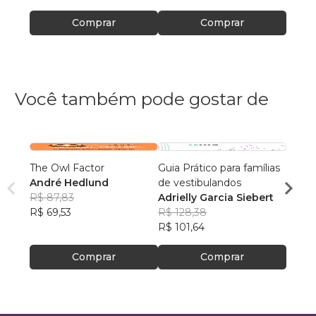
Comprar
Comprar
Você também pode gostar de
The Owl Factor
Guia Prático para famílias
A Vis
André Hedlund
de vestibulandos
Maria
R$ 87,83
Adrielly Garcia Siebert
R$ 63
R$ 69,53
R$ 128,38
R$ 49
R$ 101,64
Comprar
Comprar