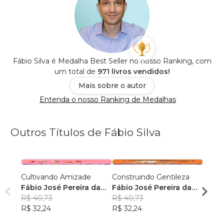
Fábio Silva é Medalha Best Seller no nosso Ranking, com
um total de
971 livros vendidos!
Mais sobre o autor
Entenda o nosso Ranking de Medalhas
Outros Títulos de Fábio Silva
Cultivando Amizade
Construindo Gentileza
Crian
Fábio José Pereira da
Fábio José Pereira da
Fábio
Silva
R$ 40,73
Silva
R$ 40,73
Silva
R$ 40
R$ 32,24
R$ 32,24
R$ 32