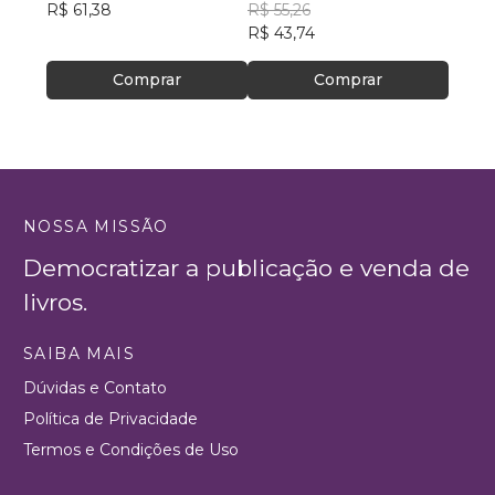
R$ 61,38
Martins
R$ 55,26
R$ 81
R$ 43,74
R$ 64
Comprar
Comprar
NOSSA MISSÃO
Democratizar a publicação e venda de
livros.
SAIBA MAIS
Dúvidas e Contato
Política de Privacidade
Termos e Condições de Uso