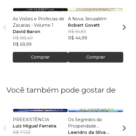
As Visões e Profecias de
A Nova Jerusalém
A Uni
Zacarias - Volume 1
Robert Govett
Cristo
David Baron
R$ 56,83
A. T. 
R$ 88,40
R$ 44,99
R$ 56
R$ 69,99
R$ 44
Comprar
Comprar
Você também pode gostar de
PREEXISTÊNCIA
Os Segredos da
Texto
Luiz Miguel Ferreira
Prosperidade
Ediçã
R$ 77,53
Encontrados na Bíblia
Leandro da Silva
Devai