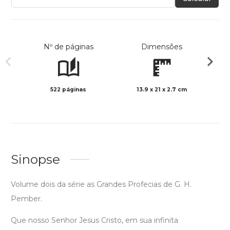
Nº de páginas
Dimensões
522 páginas
13.9 x 21 x 2.7 cm
Preto 
Sinopse
Volume dois da série as Grandes Profecias de G. H.
Pember.
Que nosso Senhor Jesus Cristo, em sua infinita