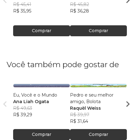
R$ 45,41
R$ 45,82
R$ 47
R$ 35,95
R$ 36,28
R$ 37
Comprar
Comprar
Você também pode gostar de
Eu, Você e o Mundo
Pedro e seu melhor
28 Ch
Ana Liah Ogata
amigo, Bolota
Mel M
R$ 49,63
Raquèl Weiss
R$ 75
R$ 39,29
R$ 39,97
R$ 59
R$ 31,64
Comprar
Comprar