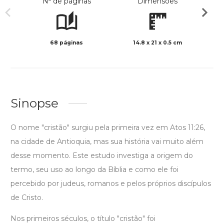
Nº de páginas
Dimensões
68 páginas
14.8 x 21 x 0.5 cm
Preto 
Sinopse
O nome "cristão" surgiu pela primeira vez em Atos 11:26,
na cidade de Antioquia, mas sua história vai muito além
desse momento. Este estudo investiga a origem do
termo, seu uso ao longo da Bíblia e como ele foi
percebido por judeus, romanos e pelos próprios discípulos
de Cristo.
Nos primeiros séculos, o título "cristão" foi