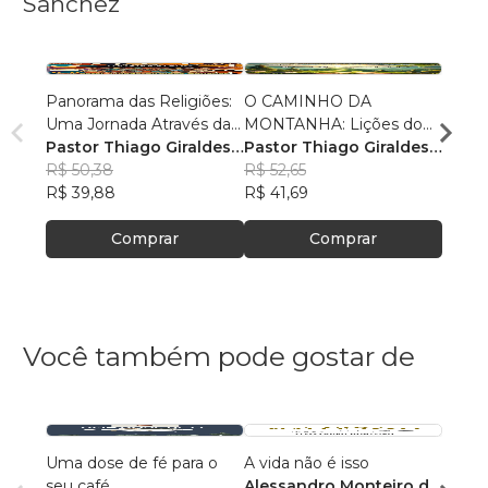
Sanchez
Panorama das Religiões:
O CAMINHO DA
O SE
Uma Jornada Através da
MONTANHA: Lições do
O SAL
Diversidade Espiritual
Pastor Thiago Giraldes
Sermão de Jesus
Pastor Thiago Giraldes
no No
Pasto
Sanchez
R$ 50,38
Sanchez
R$ 52,65
Sanc
R$ 84
R$ 39,88
R$ 41,69
R$ 66
Comprar
Comprar
Você também pode gostar de
Uma dose de fé para o
A vida não é isso
118 A
seu café
Alessandro Monteiro de
Rosan