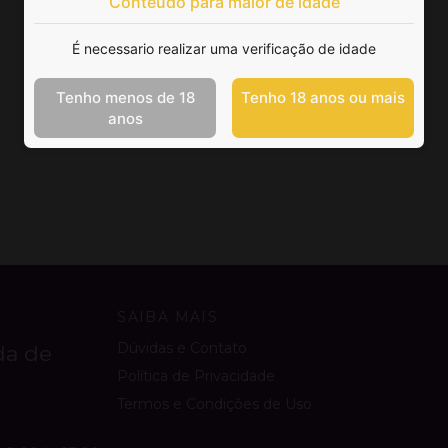
Conteúdo para maior de idade
É necessario realizar uma verificação de idade
Tenho menos de 18
Tenho 18 anos ou mais
anos
SAIBA MAIS
Dúvidas e Contato
da de
Política de Privacidade
Termos e Condições de Uso