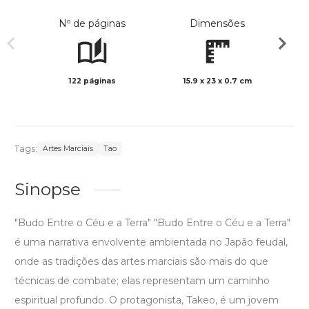
Nº de páginas
Dimensões
122 páginas
15.9 x 23 x 0.7 cm
Preto 
Tags:
Artes Marciais
Tao
Sinopse
"Budo Entre o Céu e a Terra" "Budo Entre o Céu e a Terra"
é uma narrativa envolvente ambientada no Japão feudal,
onde as tradições das artes marciais são mais do que
técnicas de combate; elas representam um caminho
espiritual profundo. O protagonista, Takeo, é um jovem