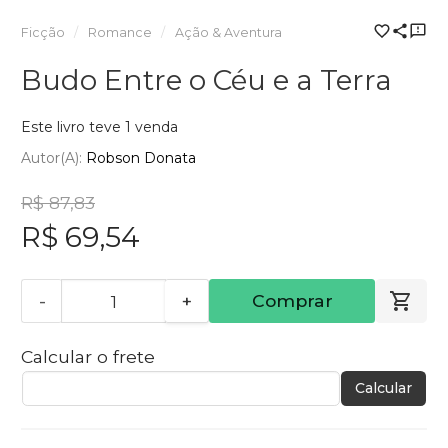
Ficção
Romance
Ação & Aventura
Budo Entre o Céu e a Terra
Este livro teve 1 venda
Autor(a):
Robson Donata
R$ 87,83
R$ 69,54
-
+
Comprar
Calcular o frete
Calcular