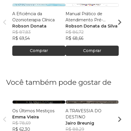
A Eficiência da
Manual Prático de
Os Gu
Ozonioterapia Clínica
Atendimento Pré-
Harmo
Robson Donata
Hospitalar para Praticante
Robson Donata da Silva
Marcia
Robs
R$ 87,83
de artes Marciais
R$ 86,72
R$ 85
R$ 69,54
R$ 68,66
R$ 67
Comprar
Comprar
Você também pode gostar de
Os Últimos Mestiços
A TRAVESSIA DO
Fúria
Emma Vieira
DESTINO
Patri
R$ 78,69
Jairo Breunig
R$ 69
R$ 62,30
R$ 88,29
R$ 54