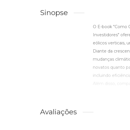
Sinopse
O E-book "Como Co
Investidores" ofe
eólicos verticais,
Diante da crescen
mudanças climátic
novatos quanto par
incluindo eficiênc
Além disso, compa
Avaliações