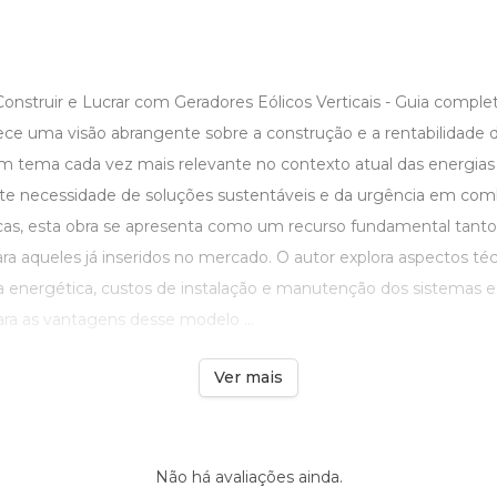
nstruir e Lucrar com Geradores Eólicos Verticais - Guia comple
rece uma visão abrangente sobre a construção e a rentabilidade 
 um tema cada vez mais relevante no contexto atual das energias
te necessidade de soluções sustentáveis e da urgência em com
as, esta obra se apresenta como um recurso fundamental tanto 
a aqueles já inseridos no mercado. O autor explora aspectos téc
ia energética, custos de instalação e manutenção dos sistemas eól
ra as vantagens desse modelo ...
Ver mais
Não há avaliações ainda.