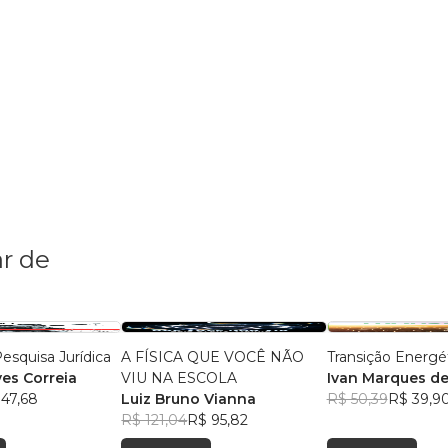
r de
esquisa Jurídica
A FÍSICA QUE VOCÊ NÃO
Transição Energé
ves Correia
VIU NA ESCOLA
Ivan Marques de
 47,68
Luiz Bruno Vianna
Camargo
R$ 50,39
R$ 39,9
R$ 121,04
R$ 95,82