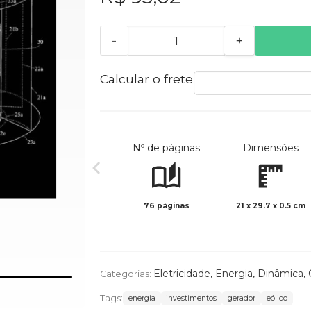
-
+
Calcular o frete
Nº de páginas
Dimensões
76 páginas
21 x 29.7 x 0.5 cm
Eletricidade
,
Energia
,
Dinâmica
,
Categorias:
Tags:
energia
investimentos
gerador
eólico