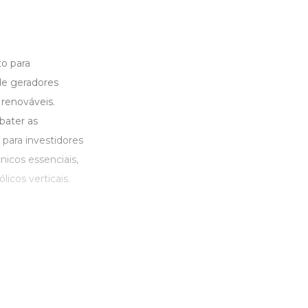
to para
de geradores
 renováveis.
bater as
para investidores
nicos essenciais,
icos verticais.