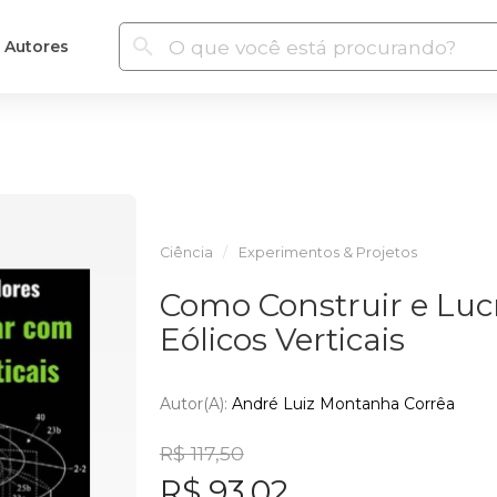
Autores
Ciência
Experimentos & Projetos
Como Construir e Luc
Eólicos Verticais
Autor(a):
André Luiz Montanha Corrêa
R$ 117,50
R$ 93,02