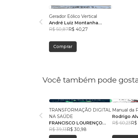
Gerador Eólico Vertical
André Luiz Montanha
Corrêa
R$ 50,87
R$ 40,27
Comprar
Você também pode gosta
TRANSFORMAÇÃO DIGITAL
Manual da P
NA SAÚDE
Rodrigo Al
FRANCISCO LOURENÇO
R$ 60,23
R$
DUARTE ARCE JUNIOR
R$ 39,13
R$ 30,98