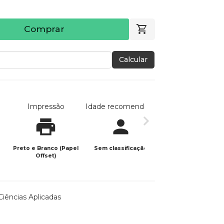
Comprar
Calcular
Impressão
Idade recomendada
Data de publicaç
Preto e Branco (Papel
Sem classificação
03/04/2025
Offset)
Ciências Aplicadas