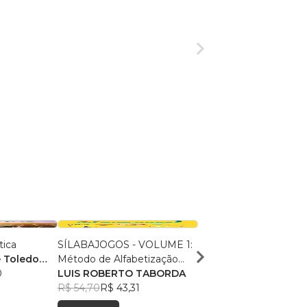
tica
SÍLABAJOGOS - VOLUME 1:
INCONSCIENTE
 Toledo
Método de Alfabetização
CIBERNÉTICO E
0
ABACADA com a Vogal A -
LUIS ROBERTO TABORDA
PREVENÇÃO CRIMIN
Felipe Suzart Andrad
R$ 54,70
R$ 43,31
R$ 161,65
R$ 127,97