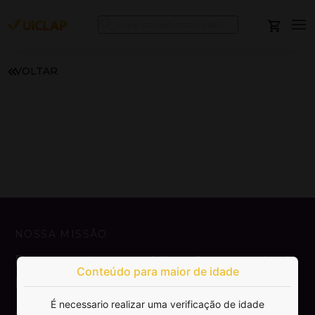
VOLTAR
NOSSA MISSÃO
Democratizar a publicação e venda de
Conteúdo para maior de idade
livros.
É necessario realizar uma verificação de idade
SAIBA MAIS