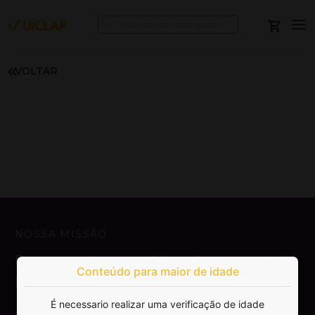
VOLTAR
NOSSA MISSÃO
Democratizar a publicação e venda de
Conteúdo para maior de idade
livros.
É necessario realizar uma verificação de idade
SAIBA MAIS