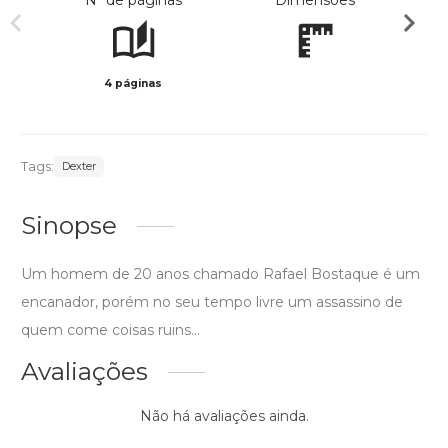
Nº de páginas
Dimensões
4 páginas
Preto 
Tags:
Dexter
Sinopse
Um homem de 20 anos chamado Rafael Bostaque é um
encanador, porém no seu tempo livre um assassino de
quem come coisas ruins...
Avaliações
Não há avaliações ainda.