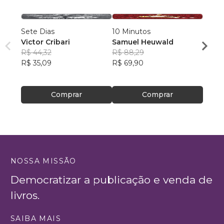
Sete Dias
10 Minutos
A Dis
Victor Cribari
Samuel Heuwald
Otav
R$ 44,32
R$ 88,29
R$ 12
R$ 35,09
R$ 69,90
R$ 99
Comprar
Comprar
NOSSA MISSÃO
Democratizar a publicação e venda de
livros.
SAIBA MAIS