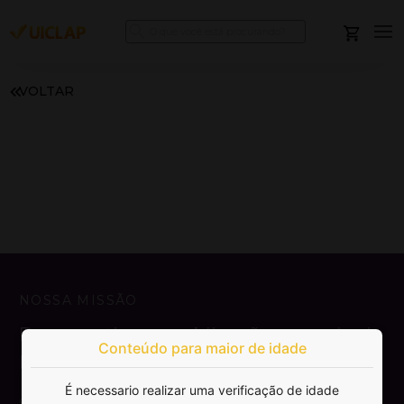
VOLTAR
NOSSA MISSÃO
Democratizar a publicação e venda de
Conteúdo para maior de idade
livros.
É necessario realizar uma verificação de idade
SAIBA MAIS