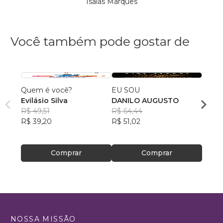
Isaías Marques
Você também pode gostar de
Quem é você?
EU SOU
Meu C
Evilásio Silva
DANILO AUGUSTO
Cabec
R$ 49,51
R$ 64,44
Claud
R$ 39,20
R$ 51,02
R$ 86
R$ 68
Comprar
Comprar
NOSSA MISSÃO