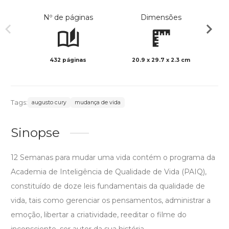
Nº de páginas
Dimensões
432 páginas
20.9 x 29.7 x 2.3 cm
Preto 
Tags:
augusto cury
mudança de vida
Sinopse
12 Semanas para mudar uma vida contém o programa da
Academia de Inteligência de Qualidade de Vida (PAIQ),
constituído de doze leis fundamentais da qualidade de
vida, tais como gerenciar os pensamentos, administrar a
emoção, libertar a criatividade, reeditar o filme do