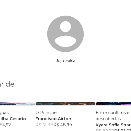
Juju Falsa
r de
guas
O Príncipe
Entre conflitos e
ilha Cesario
Francisco Airton
descobertas
54,92
R$ 61,88
R$ 48,99
Kyara Sofia Soa
R$ 89,72
R$ 71,0