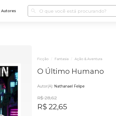
Autores
Ficção
Fantasia
Ação & Aventura
O Último Humano
Autor(a):
Nathanael Felipe
R$ 28,62
R$ 22,65