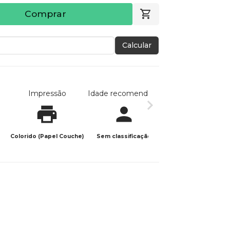
Comprar
Calcular
Impressão
Idade recomendada
Data de publicaç
Colorido (Papel Couche)
Sem classificação
01/04/2025