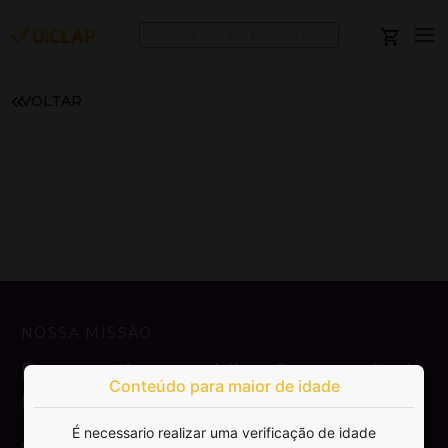
VOLTAR
NOSSA MISSÃO
Democratizar a publicação e venda de
Conteúdo para maior de idade
livros.
É necessario realizar uma verificação de idade
SAIBA MAIS