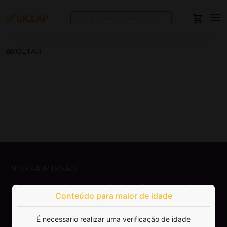
VOLTAR
NOSSA MISSÃO
Democratizar a publicação e venda de
Conteúdo para maior de idade
livros.
É necessario realizar uma verificação de idade
SAIBA MAIS