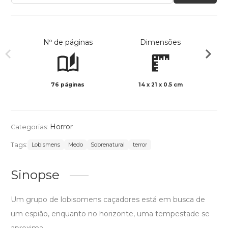
Nº de páginas
Dimensões
76 páginas
14 x 21 x 0.5 cm
Preto 
Horror
Categorias:
Tags:
Lobismens
Medo
Sobrenatural
terror
Sinopse
Um grupo de lobisomens caçadores está em busca de
um espião, enquanto no horizonte, uma tempestade se