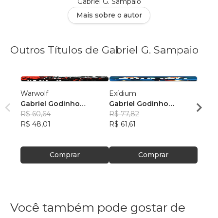
Gabriel G. Sampaio
Mais sobre o autor
Outros Títulos de Gabriel G. Sampaio
Warwolf
Exídium
Jogo 
Gabriel Godinho
Gabriel Godinho
Gabri
Sampaio
R$ 60,64
, +2
Sampaio
R$ 77,82
Samp
R$ 49
R$ 48,01
R$ 61,61
R$ 39
Comprar
Comprar
Você também pode gostar de