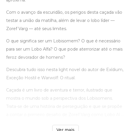
aproxima.
Com o avanço da escuridão, os perigos desta caçada vão
testar a união da matilha, além de levar o lobo líder —
Zoref Varg — até seus limites.
O que significa ser um Lobisomem? O que é necessário
para ser um Lobo Alfa? O que pode aterrorizar até o mais
feroz devorador de homens?
Descubra tudo isso nesta light novel do autor de Exídium,
Exceção Hostil e Warwolf: O ritual.
Caçada é um livro de aventura e terror, ilustrado que
mostra o mundo sob a perspectiva dos Lobisomens.
Trata-se de uma história de perseguição e que se propõe
a contar o primeiro desafio de Zoref Varg como Lobo Al ...
Ver mais