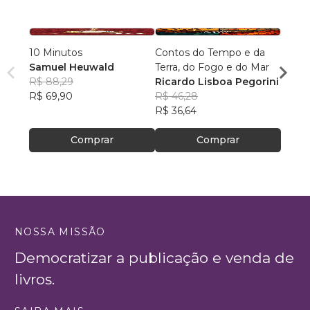
10 Minutos
Contos do Tempo e da
Arqui
Samuel Heuwald
Terra, do Fogo e do Mar
Desc
R$ 88,29
Ricardo Lisboa Pegorini
Rodri
R$ 69,90
R$ 46,28
R$ 64
R$ 36,64
R$ 51
Comprar
Comprar
NOSSA MISSÃO
Democratizar a publicação e venda de
livros.