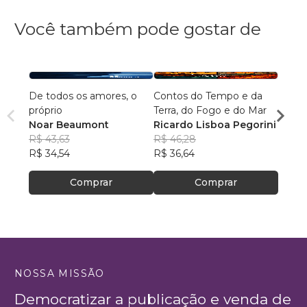
Você também pode gostar de
De todos os amores, o
Contos do Tempo e da
O mel
próprio
Terra, do Fogo e do Mar
nossa
Noar Beaumont
Ricardo Lisboa Pegorini
Mays
R$ 43,63
R$ 46,28
R$ 47
R$ 34,54
R$ 36,64
R$ 37
Comprar
Comprar
NOSSA MISSÃO
Democratizar a publicação e venda de