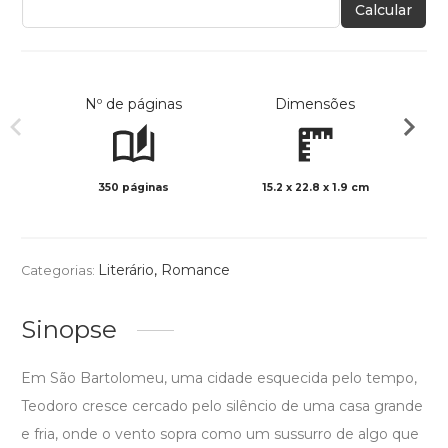
Calcular
Nº de páginas
Dimensões
350 páginas
15.2 x 22.8 x 1.9 cm
Preto 
Literário
,
Romance
Categorias:
Sinopse
Em São Bartolomeu, uma cidade esquecida pelo tempo,
Teodoro cresce cercado pelo silêncio de uma casa grande
e fria, onde o vento sopra como um sussurro de algo que