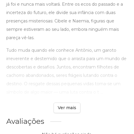
já foi e nunca mais voltará. Entre os ecos do passado e a
incerteza do futuro, ele divide sua infância com duas
presenças misteriosas: Cibele e Naemia, figuras que
sempre estiveram ao seu lado, embora ninguém mais
pareça vê-las.
Tudo muda quando ele conhece Antônio, um garoto
irreverente e destemido que o arrasta para um mundo de
descobertas e desafios. Juntos, encontram filhotes de
cachorro abandonados, seres frágeis lutando contra o
destino. O resgate dessas pequenas vidas torna-se um
símbolo de algo maior — uma luta contra o t ...
Ver mais
Avaliações