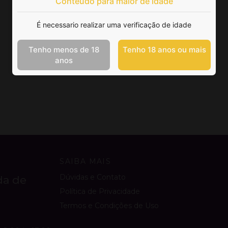
Conteúdo para maior de idade
É necessario realizar uma verificação de idade
Tenho menos de 18
Tenho 18 anos ou mais
anos
SAIBA MAIS
Dúvidas e Contato
da de
Política de Privacidade
Termos e Condições de Uso