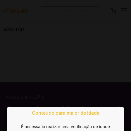
VOLTAR
NOSSA MISSÃO
Democratizar a publicação e venda de
Conteúdo para maior de idade
livros.
É necessario realizar uma verificação de idade
SAIBA MAIS