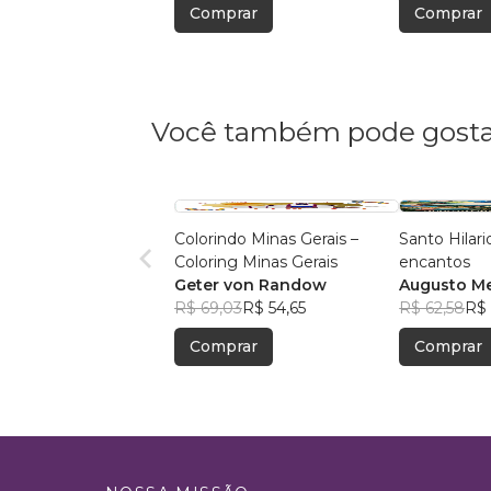
Comprar
Comprar
Você também pode gosta
Colorindo Minas Gerais –
Santo Hilari
Coloring Minas Gerais
encantos
Geter von Randow
Augusto Me
R$ 69,03
R$ 54,65
R$ 62,58
R$ 
Comprar
Comprar