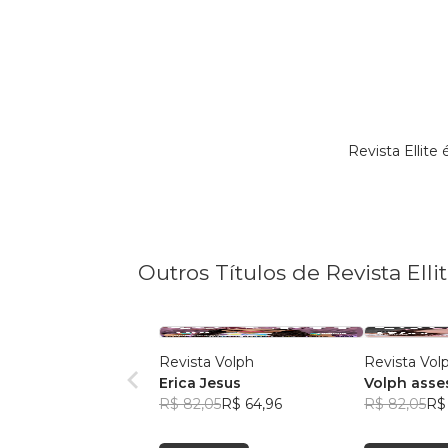
Revista Ellit
Outros Títulos de Revista Elli
Revista Volph
Revista Vol
Erica Jesus
Volph asse
R$ 82,05
R$ 64,96
marketing
R$ 82,05
R$