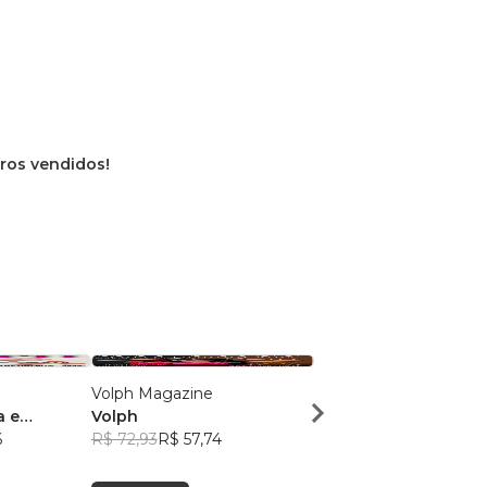
vros vendidos!
Volph Magazine
Volph
a e
Volph
Volph
6
R$ 72,93
R$ 57,74
R$ 72,93
R$ 57,74