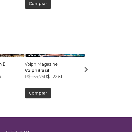
Comprar
Comprar
NE
Volph Magazine
VOLPH
VolphBrasil
VOLPH
6
R$ 154,75
R$ 122,51
R$ 101,84
R$ 80,62
Comprar
Comprar