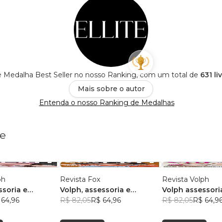
e é Medalha Best Seller no nosso Ranking, com um total de
631 li
Mais sobre o autor
Entenda o nosso Ranking de Medalhas
te
ph
Revista Fox
Revista Volph
ssoria e
Volph, assessoria e
Volph assessori
 64,96
marketing
R$ 82,05
R$ 64,96
Marketing
R$ 82,05
R$ 64,9