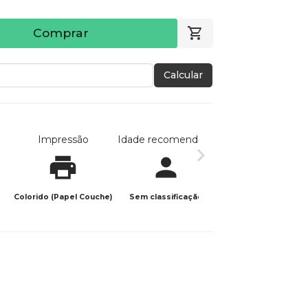
Comprar
Calcular
Impressão
Idade recomendada
Data de publicaç
Colorido (Papel Couche)
Sem classificação
28/03/2025