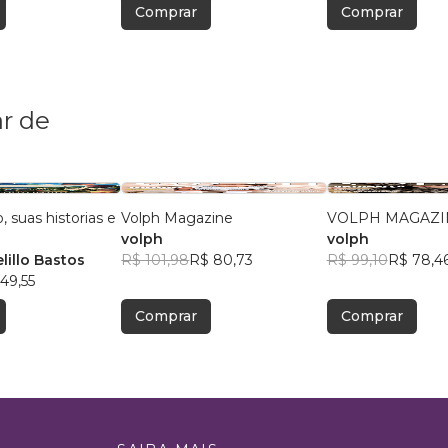
Comprar
Comprar
r de
o, suas historias e
Volph Magazine
VOLPH MAGAZI
volph
volph
lillo Bastos
R$ 101,98
R$ 80,73
R$ 99,10
R$ 78,4
49,55
Comprar
Comprar