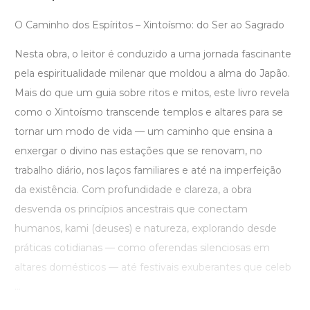
O Caminho dos Espíritos – Xintoísmo: do Ser ao Sagrado
Nesta obra, o leitor é conduzido a uma jornada fascinante
pela espiritualidade milenar que moldou a alma do Japão.
Mais do que um guia sobre ritos e mitos, este livro revela
como o Xintoísmo transcende templos e altares para se
tornar um modo de vida — um caminho que ensina a
enxergar o divino nas estações que se renovam, no
trabalho diário, nos laços familiares e até na imperfeição
da existência. Com profundidade e clareza, a obra
desvenda os princípios ancestrais que conectam
humanos, kami (deuses) e natureza, explorando desde
práticas cotidianas — como oferendas silenciosas em
altares domésticos — até festivais exuberantes que celeb
...