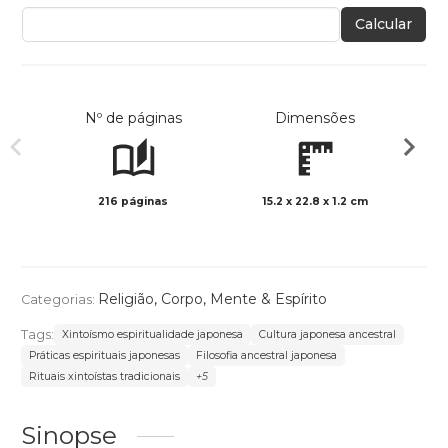
Calcular
Nº de páginas
Dimensões
216 páginas
15.2 x 22.8 x 1.2 cm
Preto 
Religião
,
Corpo, Mente & Espírito
Categorias:
Tags:
Xintoísmo espiritualidade japonesa
Cultura japonesa ancestral
Práticas espirituais japonesas
Filosofia ancestral japonesa
Rituais xintoístas tradicionais
+5
Sinopse