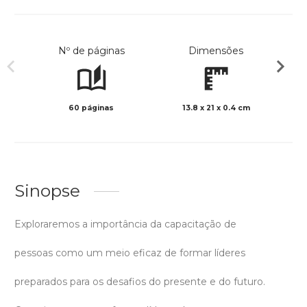
Nº de páginas
Dimensões
60 páginas
13.8 x 21 x 0.4 cm
Preto 
Sinopse
Exploraremos a importância da capacitação de
pessoas como um meio eficaz de formar líderes
preparados para os desafios do presente e do futuro.