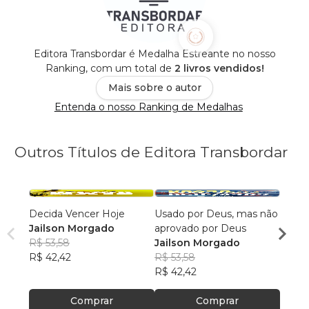
Editora Transbordar é Medalha Estreante no nosso
Ranking, com um total de
2 livros vendidos!
Mais sobre o autor
Entenda o nosso Ranking de Medalhas
Outros Títulos de Editora Transbordar
Decida Vencer Hoje
Usado por Deus, mas não
Unção
Jailson Morgado
aprovado por Deus
a pag
R$ 53,58
Jailson Morgado
Jails
R$ 42,42
R$ 53,58
R$ 53
R$ 42,42
R$ 42
Comprar
Comprar