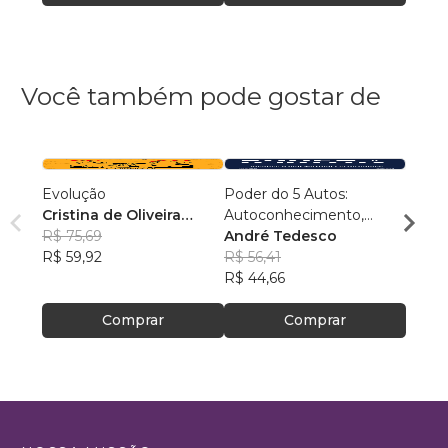
Você também pode gostar de
Evolução
Poder do 5 Autos:
Conex
Cristina de Oliveira
Autoconhecimento,
Samu
Leopoldino Rodrigues
R$ 75,69
Autocontrole,
André Tedesco
R$ 54
R$ 59,92
Autoestima,
R$ 56,41
R$ 43
Autoconfiança e
R$ 44,66
Autoperformance
Comprar
Comprar