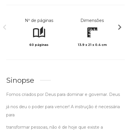
Nº de páginas
Dimensões
60 páginas
13.9 x 21 x 0.4 cm
Preto 
Sinopse
Fomos criados por Deus para dominar e governar. Deus
já nos deu o poder para vencer! A instrução é necessária
para
transformar pessoas, não é de hoje que existe a