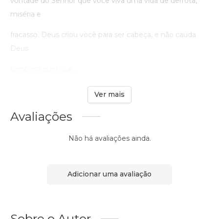
vontade do Senhor que você viva uma vida de derrota,
miséria e
fracasso. Deus criou você para ser cabeça, e não cauda.
Deus
também quer que ...
Ver mais
Avaliações
Não há avaliações ainda.
Adicionar uma avaliação
Sobre o Autor