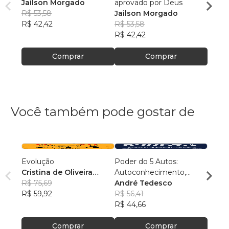
Jailson Morgado
aprovado por Deus
a pag
R$ 53,58
Jailson Morgado
Jails
R$ 42,42
R$ 53,58
R$ 53
R$ 42,42
R$ 42
Comprar
Comprar
Você também pode gostar de
Evolução
Poder do 5 Autos:
Conex
Cristina de Oliveira
Autoconhecimento,
Samu
Leopoldino Rodrigues
R$ 75,69
Autocontrole,
André Tedesco
R$ 54
R$ 59,92
Autoestima,
R$ 56,41
R$ 43
Autoconfiança e
R$ 44,66
Autoperformance
Comprar
Comprar