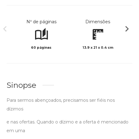
Nº de páginas
Dimensões
60 páginas
13.9 x 21 x 0.4 cm
Preto 
Sinopse
Para sermos abençoados, precisamos ser fiéis nos
dízimos
e nas ofertas. Quando o dízimo e a oferta é mencionado
em uma