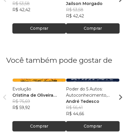
R$ 53,58
Jailson Morgado
Jails
R$ 42,42
R$ 53,58
R$ 53
R$ 42,42
R$ 42
Comprar
Comprar
Você também pode gostar de
Evolução
Poder do 5 Autos:
Conex
Cristina de Oliveira
Autoconhecimento,
Samu
Leopoldino Rodrigues
R$ 75,69
Autocontrole,
André Tedesco
R$ 54
R$ 59,92
Autoestima,
R$ 56,41
R$ 43
Autoconfiança e
R$ 44,66
Autoperformance
Comprar
Comprar