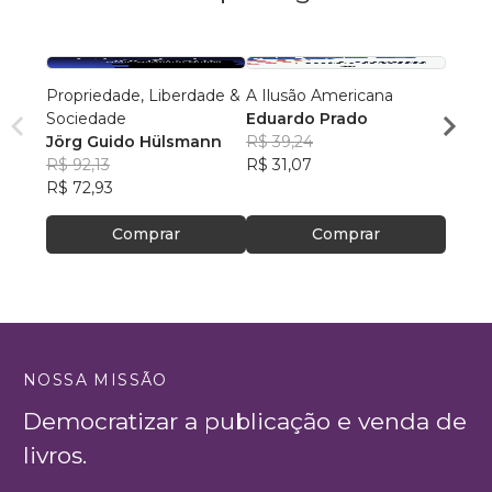
Propriedade, Liberdade &
A Ilusão Americana
Instit
Sociedade
Eduardo Prado
Públi
Jörg Guido Hülsmann
R$ 39,24
Carol
R$ 92,13
R$ 31,07
Alves
R$ 31
R$ 72,93
R$ 25
Comprar
Comprar
NOSSA MISSÃO
Democratizar a publicação e venda de
livros.