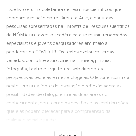
Este livro é uma coletânea de resumos científicos que
abordam a relação entre Direito e Arte, a partir das
pesquisas apresentadas na I Mostra de Pesquisa Científica
da NÔMA, um evento acadêmico que reuniu renomados
especialistas e jovens pesquisadores em meio à
pandemia da COVID-19. Os textos exploram temas
variados, como literatura, cinema, música, pintura,
fotografia, teatro e arquitetura, sob diferentes
perspectivas teóricas e metodológicas. O leitor encontrará
neste livro uma fonte de inspiração e reflexão sobre as
possibilidades de diálogo entre as duas áreas do
conhecimento, bem como os desafios e as contribuições
que elas podem oferecer para a compreensão da
realidade social e jurídic ...
Ver mais