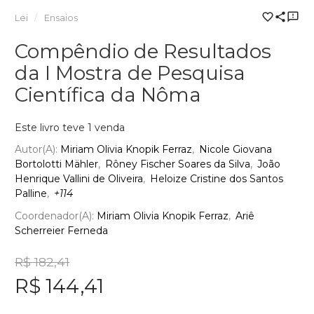
Lei
Ensaios
Compêndio de Resultados
da I Mostra de Pesquisa
Científica da Nôma
Este livro teve 1 venda
Autor(a):
Miriam Olivia Knopik Ferraz
Nicole Giovana
Bortolotti Mähler
Rôney Fischer Soares da Silva
João
Henrique Vallini de Oliveira
Heloize Cristine dos Santos
Palline
+114
Coordenador(a):
Miriam Olivia Knopik Ferraz
Ariê
Scherreier Ferneda
R$ 182,41
R$ 144,41