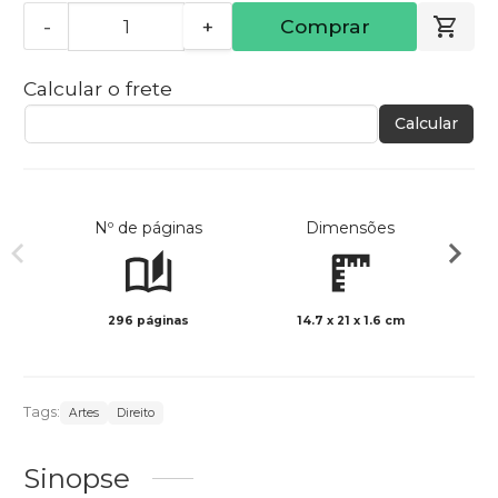
-
+
Comprar
Calcular o frete
Calcular
Nº de páginas
Dimensões
296 páginas
14.7 x 21 x 1.6 cm
Col
Tags:
Artes
Direito
Sinopse