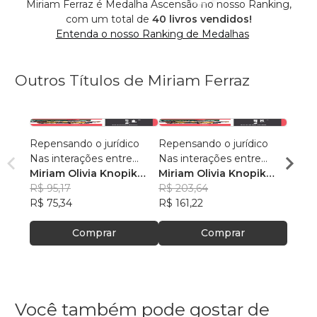
Miriam Ferraz é Medalha Ascensão no nosso Ranking,
com um total de
40 livros vendidos!
Entenda o nosso Ranking de Medalhas
Outros Títulos de Miriam Ferraz
Repensando o jurídico
Repensando o jurídico
DIRE
Nas interações entre
Nas interações entre
DEMO
Direito e Arte
Miriam Olivia Knopik
Direito e Arte
Miriam Olivia Knopik
Miria
Ferraz
R$ 95,17
, +3
Ferraz
R$ 203,64
, +3
Ferra
R$ 81
R$ 75,34
R$ 161,22
R$ 64
Comprar
Comprar
Você também pode gostar de