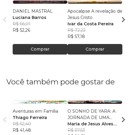
DANIEL MASTRAL
Apocalipse A revelação de
LIVR
Luciana Barros
Jesus Cristo
RESP
R$ 66,01
Ivar da Costa Pereira
Lucia
R$ 52,26
R$ 72,22
R$ 58
R$ 57,18
R$ 46
Comprar
Comprar
Você também pode gostar de
Aventuras em Família
O SONHO DE YARA: A
A PA
Thiago Ferreira
JORNADA DE UMA
APRE
R$ 52,40
MENINA INDÍGENA
Maria de Jesus Alves
VOA
Elian
R$ 41,48
dos Santos
R$ 37,53
Fern
R$ 56