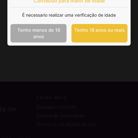
Conteúdo para maior de idade
É necessario realizar uma verificação de idade
Tenho menos de 18
Tenho 18 anos ou mais
anos
SAIBA MAIS
Dúvidas e Contato
da de
Política de Privacidade
Termos e Condições de Uso