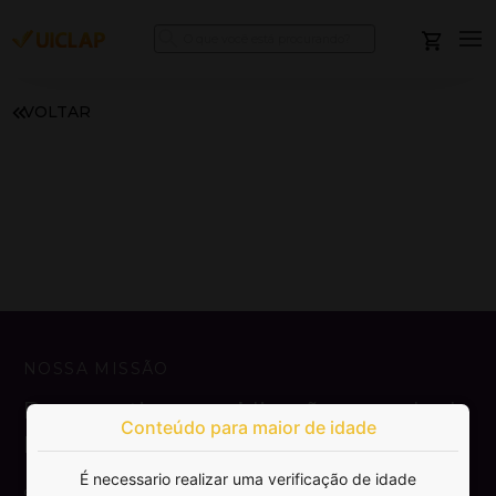
VOLTAR
NOSSA MISSÃO
Democratizar a publicação e venda de
Conteúdo para maior de idade
livros.
É necessario realizar uma verificação de idade
SAIBA MAIS