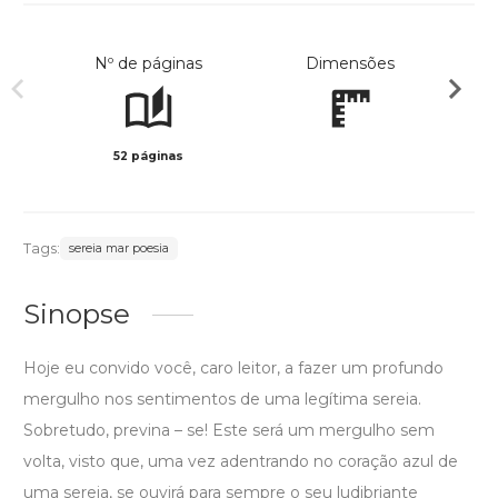
Nº de páginas
Dimensões
52 páginas
Preto 
Tags:
sereia mar poesia
Sinopse
Hoje eu convido você, caro leitor, a fazer um profundo
mergulho nos sentimentos de uma legítima sereia.
Sobretudo, previna – se! Este será um mergulho sem
volta, visto que, uma vez adentrando no coração azul de
uma sereia, se ouvirá para sempre o seu ludibriante