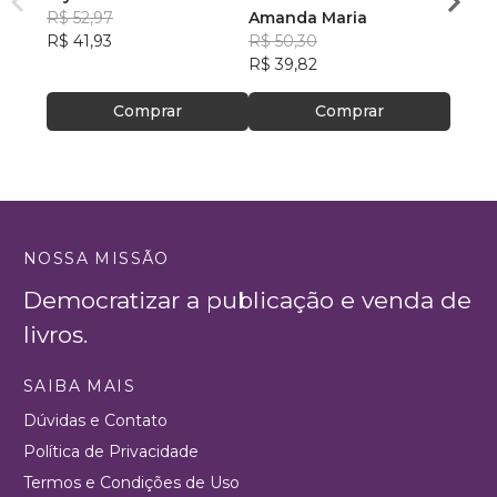
R$ 52,97
Amanda Maria
Anast
R$ 42
R$ 41,93
R$ 50,30
R$ 33
R$ 39,82
Comprar
Comprar
NOSSA MISSÃO
Democratizar a publicação e venda de
livros.
SAIBA MAIS
Dúvidas e Contato
Política de Privacidade
Termos e Condições de Uso