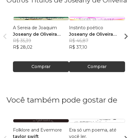
Outros Títulos de Joseany de Oliveira
A Sereia de Joaquim
Instinto poético
Vindo
Joseany de Oliveira
Joseany de Oliveira
Josea
Ferreira
R$ 35,39
Ferreira
R$ 46,87
Ferre
R$ 51,
R$ 28,02
R$ 37,10
R$ 40
Comprar
Comprar
Você também pode gostar de
Folklore and Evermore
Era só um poema, até
Merg
taylor swift
você ler.
Ana P