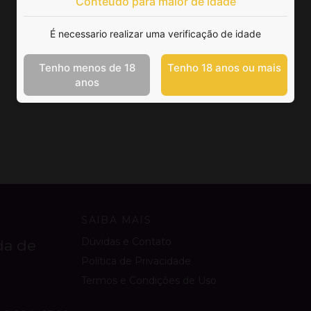
Conteúdo para maior de idade
É necessario realizar uma verificação de idade
Tenho menos de 18
Tenho 18 anos ou mais
anos
SAIBA MAIS
Dúvidas e Contato
da de
Política de Privacidade
Termos e Condições de Uso