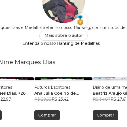
rques Dias é Medalha Seller no nosso Ranking, com um total de
Mais sobre o autor
Entenda o nosso Ranking de Medalhas
 Aline Marques Dias
ritores
Futuros Escritores
Diário de uma m
ues Dias
, +26
Ana Julia Coelho de
Beatriz Araujo G
 22,97
Almeida
R$ 29,58
, +7
R$ 23,42
R$ 34,87
R$ 27,61
Comprar
Comprar