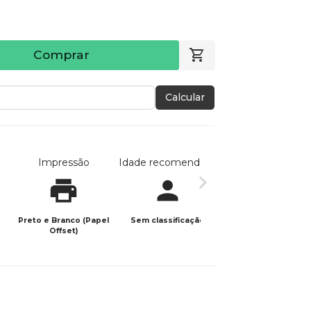
Comprar
Calcular
Impressão
Idade recomendada
Data de publicaç
Preto e Branco (Papel
Sem classificação
17/03/2025
Offset)