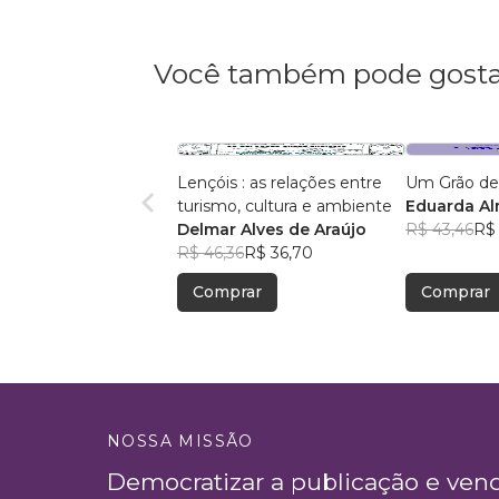
Você também pode gosta
Lençóis : as relações entre
Um Grão de
turismo, cultura e ambiente
Eduarda A
Delmar Alves de Araújo
R$ 43,46
R$ 
R$ 46,36
R$ 36,70
Comprar
Comprar
NOSSA MISSÃO
Democratizar a publicação e ven