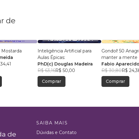
r de
 Mostarda
Inteligência Artificial para
Gondol! 50 Anag
lmeida
Aulas Épicas:
manter a mente +
34,41
PhD(c) Douglas Madeira
Fabio Aparecido
R$ 63,16
R$ 50,00
R$ 30,80
R$ 24,3
Comprar
Comprar
SAIBA MAIS
Dúvidas e Contato
da de