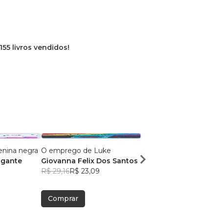
155 livros vendidos!
enina negra
O emprego de Luke
3430
igante
Giovanna Felix Dos Santos
Breno Monteiro Sant
R$ 29,16
R$ 23,09
Cordeiro
R$ 28,79
R$ 22,79
Comprar
Comprar