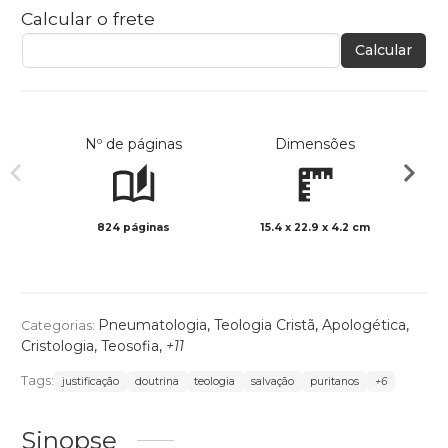
Calcular o frete
Calcular
Nº de páginas
Dimensões
824 páginas
15.4 x 22.9 x 4.2 cm
Preto 
Pneumatologia
,
Teologia Cristã
,
Apologética
,
Categorias:
Cristologia
,
Teosofia
,
+11
Tags:
justificação
doutrina
teologia
salvação
puritanos
+6
Sinopse