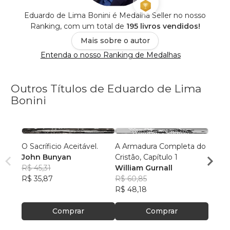
Eduardo de Lima Bonini é Medalha Seller no nosso
Ranking, com um total de
195 livros vendidos!
Mais sobre o autor
Entenda o nosso Ranking de Medalhas
Outros Títulos de Eduardo de Lima
Bonini
O Sacríficio Aceitável.
A Armadura Completa do
A Arm
John Bunyan
Cristão, Capítulo 1
R$ 45,31
William Gurnall
Willi
R$ 35,87
R$ 60,85
R$ 61
R$ 48,18
R$ 48
Comprar
Comprar