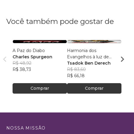
Você também pode gostar de
A Paz do Diabo
Harmonia dos
PREE
Charles Spurgeon
Evangelhos à luz de
Luiz 
R$ 48,92
manuscritos aramaicos e
Tsadok Ben Derech
R$ 77
R$ 38,73
da cultura judaica
R$ 83,60
R$ 61
R$ 66,18
Comprar
Comprar
NOSSA MISSÃO