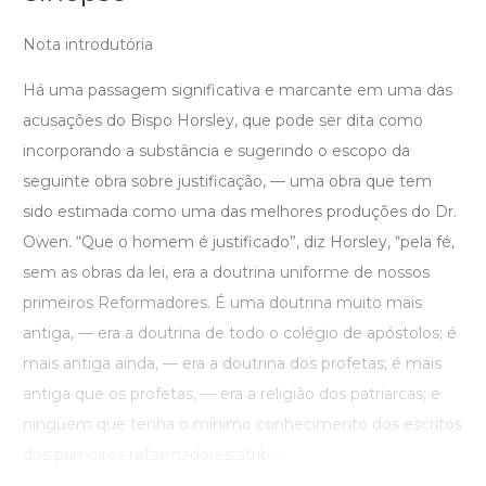
Nota introdutória
Há uma passagem significativa e marcante em uma das
acusações do Bispo Horsley, que pode ser dita como
incorporando a substância e sugerindo o escopo da
seguinte obra sobre justificação, — uma obra que tem
sido estimada como uma das melhores produções do Dr.
Owen. “Que o homem é justificado”, diz Horsley, “pela fé,
sem as obras da lei, era a doutrina uniforme de nossos
primeiros Reformadores. É uma doutrina muito mais
antiga, — era a doutrina de todo o colégio de apóstolos; é
mais antiga ainda, — era a doutrina dos profetas; é mais
antiga que os profetas, — era a religião dos patriarcas; e
ninguém que tenha o mínimo conhecimento dos escritos
dos primeiros reformadores atrib ...