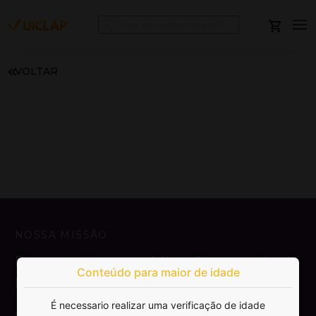
VOLTAR
NOSSA MISSÃO
Democratizar a publicação e venda de
Conteúdo para maior de idade
livros.
É necessario realizar uma verificação de idade
SAIBA MAIS