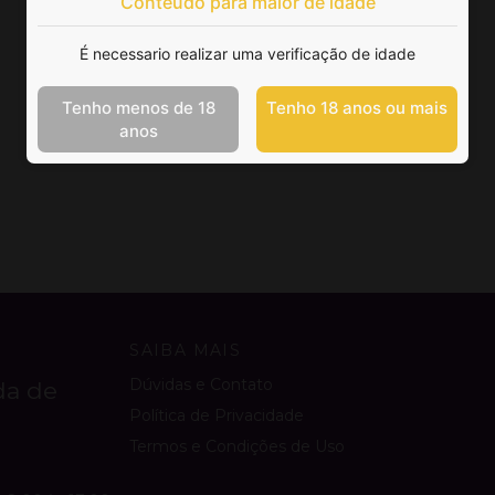
Conteúdo para maior de idade
É necessario realizar uma verificação de idade
Tenho menos de 18
Tenho 18 anos ou mais
anos
SAIBA MAIS
Dúvidas e Contato
da de
Política de Privacidade
Termos e Condições de Uso