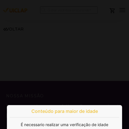
VOLTAR
NOSSA MISSÃO
Democratizar a publicação e venda de
Conteúdo para maior de idade
livros.
É necessario realizar uma verificação de idade
SAIBA MAIS