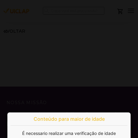
VOLTAR
NOSSA MISSÃO
Democratizar a publicação e venda de
Conteúdo para maior de idade
livros.
É necessario realizar uma verificação de idade
SAIBA MAIS