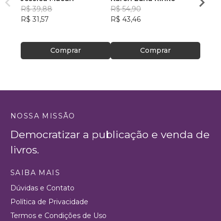
R$ 39,88
R$ 54,90
R$ 61
R$ 31,57
R$ 43,46
R$ 48
Comprar
Comprar
NOSSA MISSÃO
Democratizar a publicação e venda de
livros.
SAIBA MAIS
Dúvidas e Contato
Política de Privacidade
Termos e Condições de Uso