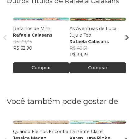
Outros Títulos de Rafaela Calasans
Retalhos de Mim
As Aventuras de Luca,
As Av
Rafaela Calasans
Juju e Teo
Juju e
R$ 79,45
Rafaela Calasans
Rafae
R$ 62,90
R$ 49,51
R$ 61
R$ 39,19
R$ 48
Comprar
Comprar
Você também pode gostar de
Quando Ele nos Encontra
La Petite Claire
Arca 
Jessica Macan
Karen Luna Rinke
Elô M