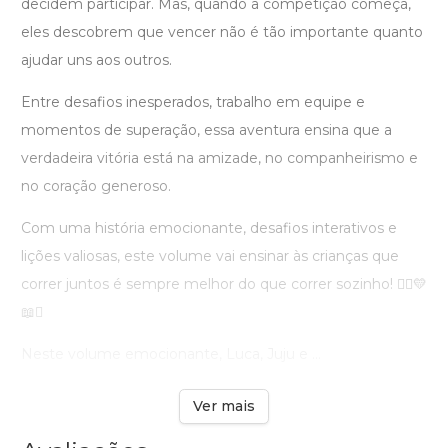
decidem participar. Mas, quando a competição começa,
eles descobrem que vencer não é tão importante quanto
ajudar uns aos outros.
Entre desafios inesperados, trabalho em equipe e
momentos de superação, essa aventura ensina que a
verdadeira vitória está na amizade, no companheirismo e
no coração generoso.
Com uma história emocionante, desafios interativos e
lições valiosas, este volume vai ensinar às crianças que
correr juntos é sempre melhor do que correr sozinho! 🏃‍♂️💛
📖✨
Neste volume emocionante, Luca, Juju e ...
Ver mais