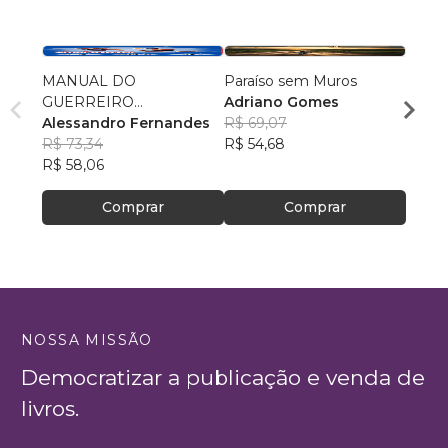
MANUAL DO
Paraíso sem Muros
Quand
GUERREIRO
Adriano Gomes
Jessi
IMPROVÁVEL
Alessandro Fernandes
R$ 69,07
R$ 39
R$ 73,34
R$ 54,68
R$ 31
R$ 58,06
Comprar
Comprar
NOSSA MISSÃO
Democratizar a publicação e venda de
livros.