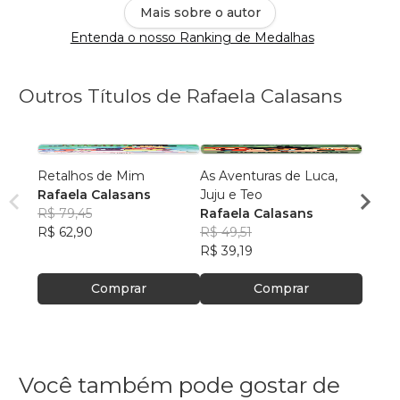
Mais sobre o autor
Entenda o nosso Ranking de Medalhas
Outros Títulos de Rafaela Calasans
Retalhos de Mim
As Aventuras de Luca,
As Av
Rafaela Calasans
Juju e Teo
Juju e
R$ 79,45
Rafaela Calasans
Rafae
R$ 62,90
R$ 49,51
R$ 61
R$ 39,19
R$ 48
Comprar
Comprar
Você também pode gostar de