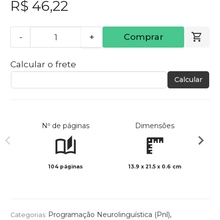
R$ 46,22
-
+
Comprar
Calcular o frete
Calcular
Nº de páginas
Dimensões
104 páginas
13.9 x 21.5 x 0.6 cm
Preto 
Programação Neurolinguística (Pnl)
,
Categorias: