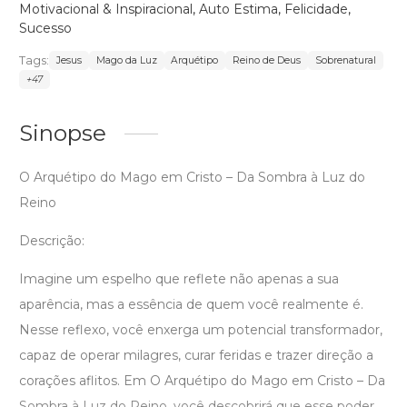
Motivacional & Inspiracional
,
Auto Estima
,
Felicidade
,
Sucesso
Tags:
Jesus
Mago da Luz
Arquétipo
Reino de Deus
Sobrenatural
+47
Sinopse
O Arquétipo do Mago em Cristo – Da Sombra à Luz do
Reino
Descrição:
Imagine um espelho que reflete não apenas a sua
aparência, mas a essência de quem você realmente é.
Nesse reflexo, você enxerga um potencial transformador,
capaz de operar milagres, curar feridas e trazer direção a
corações aflitos. Em O Arquétipo do Mago em Cristo – Da
Sombra à Luz do Reino, você descobrirá que esse poder