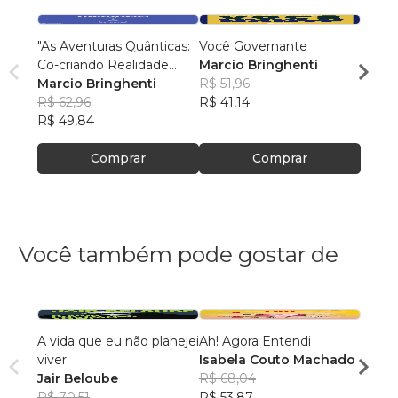
"As Aventuras Quânticas:
Você Governante
Viage
Co-criando Realidade
Marcio Bringhenti
para 
com a Bíblia"
Marcio Bringhenti
R$ 51,96
Marci
R$ 62,96
R$ 41,14
R$ 40
R$ 49,84
R$ 32,
Comprar
Comprar
Você também pode gostar de
A vida que eu não planejei
Ah! Agora Entendi
Cami
viver
Isabela Couto Machado
André
Jair Beloube
R$ 68,04
R$ 64
R$ 70,51
R$ 53,87
R$ 50