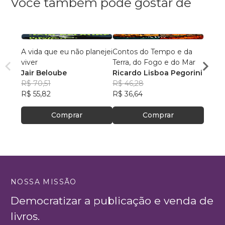
Você também pode gostar de
A vida que eu não planejei
Contos do Tempo e da
O HO
viver
Terra, do Fogo e do Mar
DAS 
Jair Beloube
Ricardo Lisboa Pegorini
Vlad
R$ 70,51
R$ 46,28
Custo
R$ 46
R$ 55,82
R$ 36,64
R$ 36
Comprar
Comprar
NOSSA MISSÃO
Democratizar a publicação e venda de
livros.