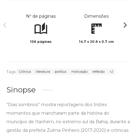
Nº de páginas
Dimensões
106 páginas
14.7 x 20.9 x 0.7 cm
Preto 
Tags:
Crônica
literatura
política
motivação
reflexão
+2
Sinopse
“Dias sombrios” mostra reportagens dos tristes
momentos que mancharam parte da história do
município de Itanhém, no extremo sul da Bahia, durante a
gestão da prefeita Zulma Pinheiro (2017-2020) e crônicas