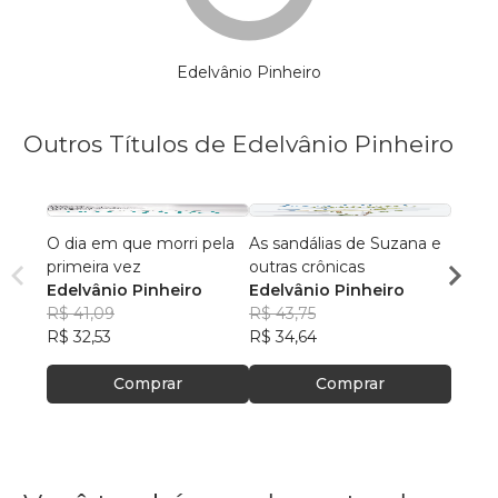
Edelvânio Pinheiro
Outros Títulos de Edelvânio Pinheiro
O dia em que morri pela
As sandálias de Suzana e
Crôni
primeira vez
outras crônicas
Edelv
Edelvânio Pinheiro
Edelvânio Pinheiro
R$ 38
R$ 41,09
R$ 43,75
R$ 30
R$ 32,53
R$ 34,64
Comprar
Comprar