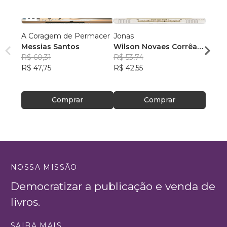
A Coragem de Permacer
Jonas
Quand
Messias Santos
Wilson Novaes Corrêa
manif
R$ 60,31
Júnior
R$ 53,74
Edso
R$ 47,75
R$ 42,55
R$ 42
R$ 33
Comprar
Comprar
NOSSA MISSÃO
Democratizar a publicação e venda de
livros.
SAIBA MAIS