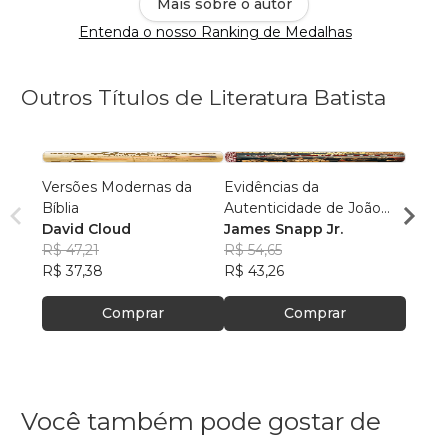
Mais sobre o autor
Entenda o nosso Ranking de Medalhas
Outros Títulos de Literatura Batista
Versões Modernas da
Evidências da
Pereg
Bíblia
Autenticidade de João
Estra
David Cloud
7.53-8.11
James Snapp Jr.
Sitri 
R$ 47,21
R$ 54,65
Sique
R$ 47
R$ 37,38
R$ 43,26
R$ 37
Comprar
Comprar
Você também pode gostar de