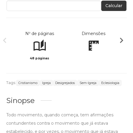
Calcular
Nº de páginas
Dimensões
48 páginas
Preto 
Tags:
Cristianismo
Igreja
Desigrejados
Sem-Igreja
Eclesiologia
Sinopse
Todo movimento, quando começa, tem afirmações
contundentes contra o movimento que já estava
estabelecido, e por vezes, o movimento que já estava