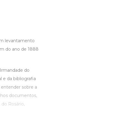
 um levantamento
tam do ano de 1888
 Irmandade do
e da bibliografia
ra entender sobre a
elhos documentos,
 do Rosário,