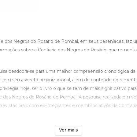
de dos Negros do Rosário de Pombal, em seus desenlaces, faz
ormações sobre a Confraria dos Negros do Rosário, que remon
uisa desdobra-se para uma melhor compreensão cronológica da
, em seu aspecto organizacional, além do conteúdo documental 
rivilegia, hoje, ser o livro o que se tem de mais significativo pa
e dos Negros do Rosário de Pombal. A pesquisa realizada em v
ntrevistas orais com ex-integrantes e membros ativos da Confraria
Ver mais