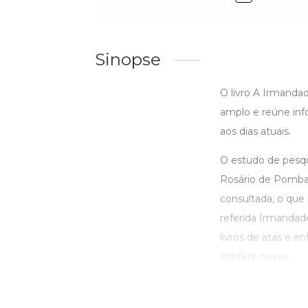
Sinopse
O livro A Irmanda
amplo e reúne inf
aos dias atuais.
O estudo de pesq
Rosário de Pombal
consultada, o que p
referida Irmandad
livros de atas e e
confere novas ...