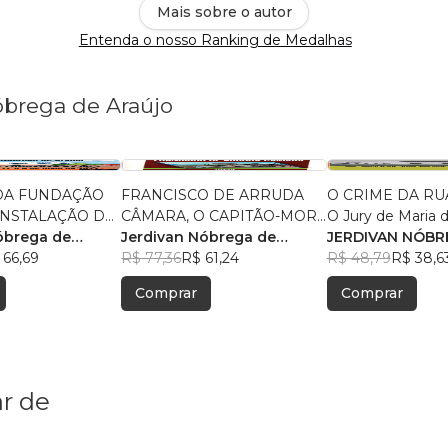
Mais sobre o autor
Entenda o nosso Ranking de Medalhas
óbrega de Araújo
 DA FUNDAÇÃO
FRANCISCO DE ARRUDA
O CRIME DA RU
CÂMARA, O CAPITÃO-MOR
O Jury de Maria 
DOS
óbrega de
DA VILA DE POMBAL
Jerdivan Nóbrega de
Conceição: Cidad
JERDIVAN NÓBR
ES DE POMBAL
erneck Abrantes
 66,69
Araújo
R$ 77,36
R$ 61,24
Pombal/PB, 03 d
ARAÚJO Copyright ©2013 –
R$ 48,79
R$ 38,6
 de 1772 a 4 de
1883
Todos os direit
Comprar
Comprar
2 -
reservados a: Je
Nóbrega de Araú
Edição Diagram
capa Jerdivan 
Araújo Direitos 
r de
para a Língua P
de Jerdivan Nób
Araújo jerdiva