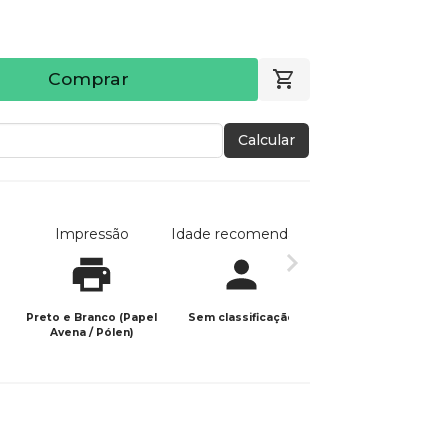
Comprar
Calcular
Impressão
Idade recomendada
Data de publicaç
Preto e Branco (Papel
Sem classificação
27/02/2025
Avena / Pólen)