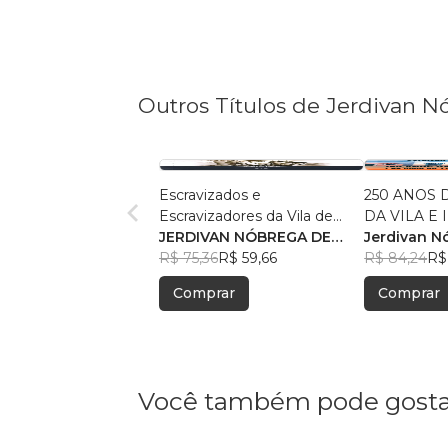
Outros Títulos de Jerdivan N
Escravizados e
250 ANOS
Escravizadores da Vila de
DA VILA E INSTALAÇÃO DA
Pombal da Parahyba do
JERDIVAN NÓBREGA DE
CÂMA-RA 
Jerdivan N
Norte
ARAÚJU
R$ 75,36
R$ 59,66
VEREADOR
Araújo & V
R$ 84,24
R$
- 4 de maio
de Sousa
Comprar
Comprar
maio de 202
Você também pode gosta