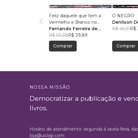
Feliz daquele que tem a
O NEGRO
Vermelho e Branco no
Denilson D
coração
Fernando Ferreira de
R$ 43,31
R$ 
Oliveira
R$ 50,38
R$ 39,89
Comprar
Comprar
NOSSA MISSÃO
Democratizar a publicação e ven
livros.
Horário de atendimento: segunda à sexta-feira, da
loja@uiclap.com